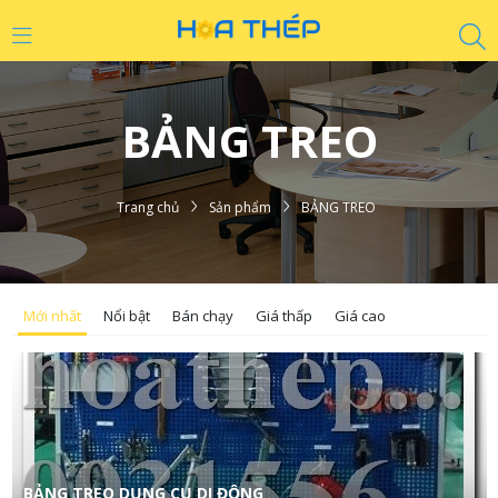
BẢNG TREO
Trang chủ
Sản phẩm
BẢNG TREO
Mới nhất
Nổi bật
Bán chạy
Giá thấp
Giá cao
BẢNG TREO DỤNG CỤ DI ĐỘNG