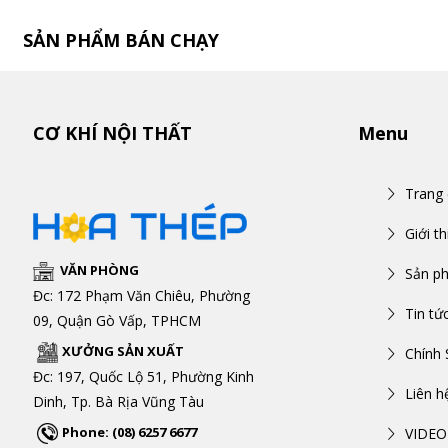
SẢN PHẨM BÁN CHẠY
CƠ KHÍ NỘI THẤT
Menu
Trang
Giới th
VĂN PHÒNG
Sản p
Đc: 172 Phạm Văn Chiêu, Phường
Tin tứ
09, Quận Gò Vấp, TPHCM
XƯỞNG SẢN XUẤT
Chính 
Đc: 197, Quốc Lộ 51, Phường Kinh
Liên h
Dinh, Tp. Bà Rịa Vũng Tàu
Phone: (08) 6257 6677
VIDEO