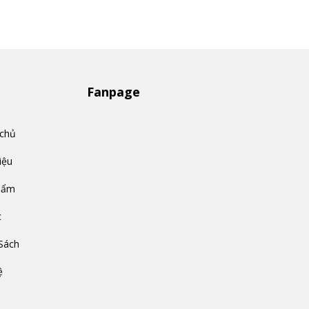
Fanpage
 chủ
iệu
hẩm
c
Sách
ệ