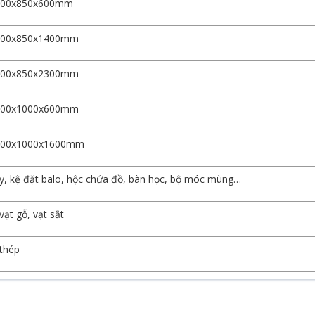
900x850x600mm
900x850x1400mm
900x850x2300mm
000x1000x600mm
000x1000x1600mm
ày, kệ đặt balo, hộc chứa đồ, bàn học, bộ móc mùng…
ạt gỗ, vạt sắt
thép