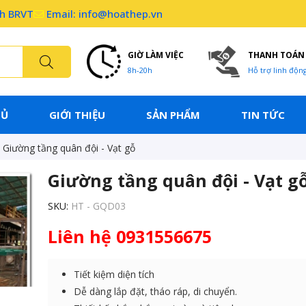
nh BRVT
Email: info@hoathep.vn
GIỜ LÀM VIỆC
THANH TOÁN
8h-20h
Hỗ trợ linh độn
HỦ
GIỚI THIỆU
SẢN PHẨM
TIN TỨC
Giường tầng quân đội - Vạt gỗ
Giường tầng quân đội - Vạt g
SKU:
HT - GQD03
Liên hệ 0931556675
Tiết kiệm diện tích
Dễ dàng lắp đặt, tháo ráp, di chuyển.