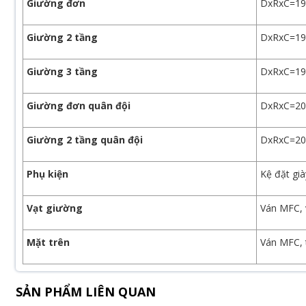
Giường đơn
DxRxC=1
Giường 2 tầng
DxRxC=1
Giường 3 tầng
DxRxC=1
Giường đơn quân đội
DxRxC=2
Giường 2 tầng quân đội
DxRxC=2
Phụ kiện
Kệ đặt gi
Vạt giường
Ván MFC, v
Mặt trên
Ván MFC, 
SẢN PHẨM LIÊN QUAN