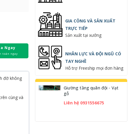
GIA CÔNG VÀ SẢN XUẤT
TRỰC TIẾP
Sản xuất tại xưởng
a Ngay
NHÂN LỰC VÀ ĐỘI NGŨ CÓ
h toán ngay
TAY NGHỀ
Hỗ trợ Freeship mọi đơn hàng
nh đỡ không
Giường tầng quân đội - Vạt
gỗ
 trên cùng và
Liên hệ 0931556675