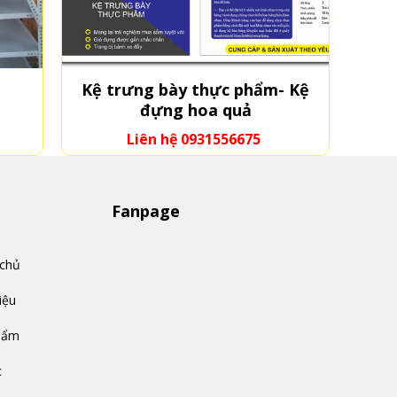
Kệ trưng bày thực phẩm- Kệ
đựng hoa quả
Liên hệ 0931556675
Fanpage
 chủ
iệu
hẩm
c