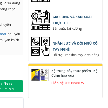
ng và sử dụng
 dàng chọn
GIA CÔNG VÀ SẢN XUẤT
TRỰC TIẾP
 chuyển.
Sản xuất tại xưởng
 mãi
, nhu yếu
khuyến khích
NHÂN LỰC VÀ ĐỘI NGŨ CÓ
TAY NGHỀ
Hỗ trợ Freeship mọi đơn hàng
Kệ trưng bày thực phẩm- Kệ
đựng hoa quả
Liên hệ 0931556675
a Ngay
h toán ngay