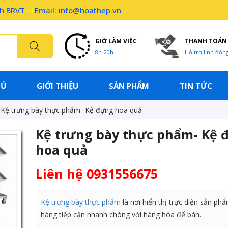
nh BRVT
Email: info@hoathep.vn
GIỜ LÀM VIỆC
THANH TOÁN
8h-20h
Hỗ trợ linh độn
HỦ
GIỚI THIỆU
SẢN PHẨM
TIN TỨC
Kệ trưng bày thực phẩm- Kệ đựng hoa quả
Kệ trưng bày thực phẩm- Kệ 
hoa quả
Liên hệ 0931556675
Kệ trưng bày thực phẩm
là nơi hiển thị trực diện sản ph
hàng tiếp cận nhanh chóng với hàng hóa để bán.