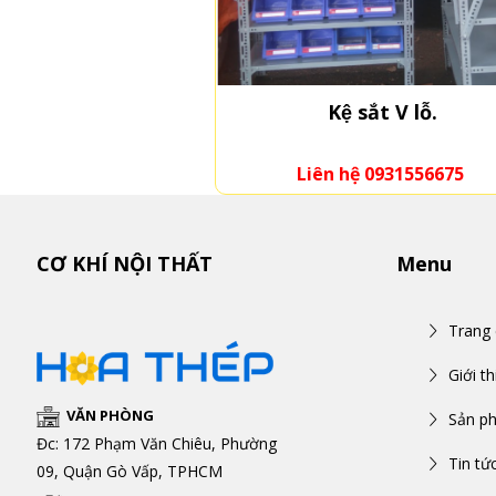
Kệ sắt V lỗ.
Liên hệ 0931556675
CƠ KHÍ NỘI THẤT
Menu
Trang
Giới th
VĂN PHÒNG
Sản p
Đc: 172 Phạm Văn Chiêu, Phường
Tin tứ
09, Quận Gò Vấp, TPHCM