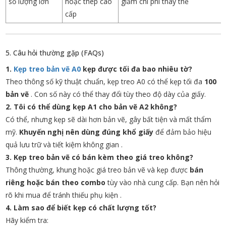
số lượng lớn
hoặc thép cao
giảm chi phí thay thế
cấp
5. Câu hỏi thường gặp (FAQs)
1.
Kẹp treo bản vẽ A0
kẹp được tối đa bao nhiêu tờ?
Theo thông số kỹ thuật chuẩn, kẹp treo A0 có thể kẹp tối đa
100
bản vẽ
. Con số này có thể thay đổi tùy theo độ dày của giấy.
2. Tôi có thể dùng kẹp A1 cho bản vẽ A2 không?
Có thể, nhưng kẹp sẽ dài hơn bản vẽ, gây bất tiện và mất thẩm
mỹ.
Khuyến nghị nên dùng đúng khổ giấy
để đảm bảo hiệu
quả lưu trữ và tiết kiệm không gian
.
3. Kẹp treo bản vẽ có bán kèm theo giá treo không?
Thông thường, khung hoặc giá treo bản vẽ và kẹp được
bán
riêng hoặc bán theo combo
tùy vào nhà cung cấp. Bạn nên hỏi
rõ khi mua để tránh thiếu phụ kiện
.
4. Làm sao để biết kẹp có chất lượng tốt?
Hãy kiểm tra: