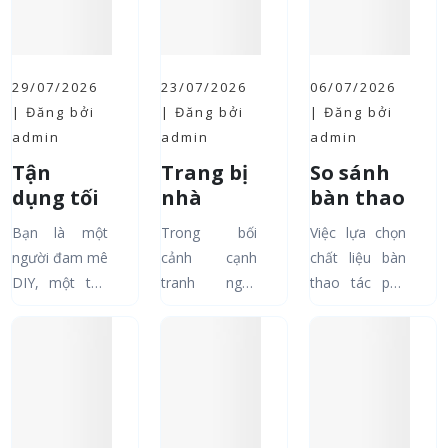
29/07/2026
23/07/2026
06/07/2026
| Đăng bởi
| Đăng bởi
| Đăng bởi
admin
admin
admin
Tận
Trang bị
So sánh
dụng tối
nhà
bàn thao
đa
xưởng
tác inox,
Bạn là một
Trong bối
Việc lựa chọn
không
bài bản:
thép sơn
người đam mê
cảnh cạnh
chất liệu bàn
gian lưu
Bộ đôi
tĩnh điện
DIY, một thợ
tranh ngày
thao tác phù
trữ với
bàn thao
và nhôm
sửa chữa
càng khốc liệt,
hợp bàn thao
tủ đồ
tác và tủ
định
chuyên nghiệp
việc tối ưu hóa
tác inox, bàn
nghề có
dụng cụ
hình:
hay đơn giản
quy trình sản
thao tác thép
giá treo
giúp
Nên
chỉ là người
xuất và nâng
sơn tĩnh điện,
và móc
tăng 30%
chọn loại
muốn sắp xếp
cao năng suất
bàn thao tác
treo
hiệu suất
nào?
góc làm việc
lao động là bài
nhôm định