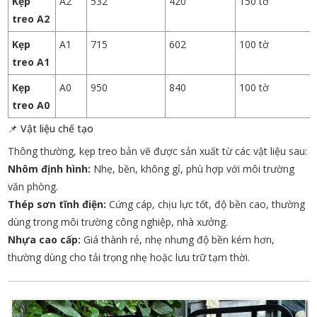
Kẹp
A2
532
420
150 tờ
treo A2
Kẹp
A1
715
602
100 tờ
treo A1
Kẹp
A0
950
840
100 tờ
treo A0
📌 Vật liệu chế tạo
Thông thường, kẹp treo bản vẽ được sản xuất từ các vật liệu sau:
Nhôm định hình:
Nhẹ, bền, không gỉ, phù hợp với môi trường
văn phòng.
Thép sơn tĩnh điện:
Cứng cáp, chịu lực tốt, độ bền cao, thường
dùng trong môi trường công nghiệp, nhà xưởng.
Nhựa cao cấp:
Giá thành rẻ, nhẹ nhưng độ bền kém hơn,
thường dùng cho tải trọng nhẹ hoặc lưu trữ tạm thời.