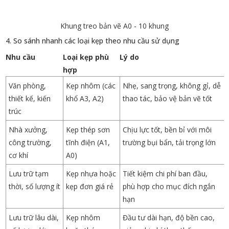
Khung treo bản vẽ A0 - 10 khung
4. So sánh nhanh các loại kẹp theo nhu cầu sử dụng
Nhu cầu
Loại kẹp phù
Lý do
hợp
Văn phòng,
Kẹp nhôm (các
Nhẹ, sang trọng, không gỉ, dễ
thiết kế, kiến
khổ A3, A2)
thao tác, bảo vệ bản vẽ tốt
trúc
Nhà xưởng,
Kẹp thép sơn
Chịu lực tốt, bền bỉ với môi
công trường,
tĩnh điện (A1,
trường bụi bẩn, tải trọng lớn
cơ khí
A0)
Lưu trữ tạm
Kẹp nhựa hoặc
Tiết kiệm chi phí ban đầu,
thời, số lượng ít
kẹp đơn giá rẻ
phù hợp cho mục đích ngắn
hạn
Lưu trữ lâu dài,
Kẹp nhôm
Đầu tư dài hạn, độ bền cao,