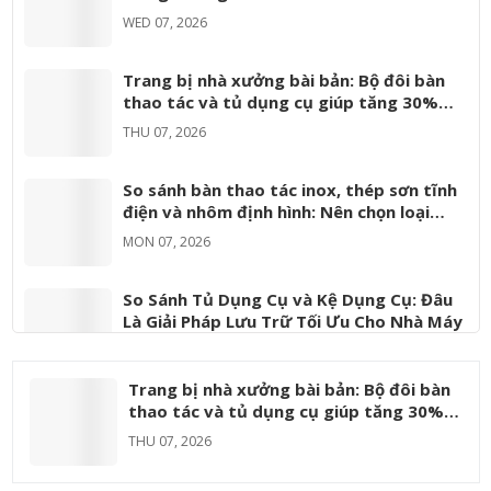
Cho Nhà
Trong
WED 07, 2026
cách khoa học
trường sản
ứng dụng Tiêu
Máy
Từng
không chỉ giúp
xuất hiện đại,
chí vàng để
Ngành
Trang bị nhà xưởng bài bản: Bộ đôi bàn
tăng năng
nó được xem
chọn kệ phù
thao tác và tủ dụng cụ giúp tăng 30%
suất lao
là một công
hợp...
hiệu suất
THU 07, 2026
động...
cụ...
So sánh bàn thao tác inox, thép sơn tĩnh
điện và nhôm định hình: Nên chọn loại
nào?
MON 07, 2026
So Sánh Tủ Dụng Cụ và Kệ Dụng Cụ: Đâu
Là Giải Pháp Lưu Trữ Tối Ưu Cho Nhà Máy
FRI 06, 2026
Trang bị nhà xưởng bài bản: Bộ đôi bàn
Phân Loại Bàn Thao Tác Công Nghiệp Phổ
thao tác và tủ dụng cụ giúp tăng 30%
Biến Và Ứng Dụng Thực Tế Trong Từng
hiệu suất
THU 07, 2026
Ngành
MON 06, 2026