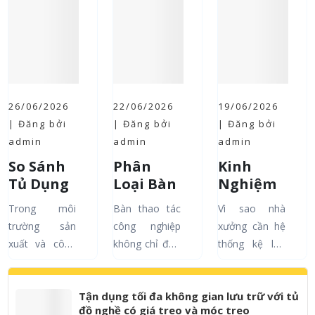
tại nhà một
toán sống còn
hình, so sánh
cách ngăn...
với...
bàn...
26/06/2026
22/06/2026
19/06/2026
| Đăng bởi
| Đăng bởi
| Đăng bởi
admin
admin
admin
So Sánh
Phân
Kinh
Tủ Dụng
Loại Bàn
Nghiệm
Cụ và Kệ
Thao Tác
Chọn Kệ
Trong môi
Bàn thao tác
Vì sao nhà
Dụng Cụ:
Công
Đựng
trường sản
công nghiệp
xưởng cần hệ
Đâu Là
Nghiệp
Dụng Cụ
xuất và công
không chỉ đơn
thống kệ lưu
Giải
Phổ Biến
Phù Hợp
nghiệp, việc
thuần là một
trữ bài bản?
Pháp
Và Ứng
Cho Nhà
sắp xếp dụng
mặt phẳng để
Các loại kệ
Lưu Trữ
Dụng
Xưởng
Tận dụng tối đa không gian lưu trữ với tủ
cụ, linh kiện và
làm việc.
công nghiệp
Tối Ưu
Thực Tế
đồ nghề có giá treo và móc treo
phụ tùng một
Trong môi
phổ biến và