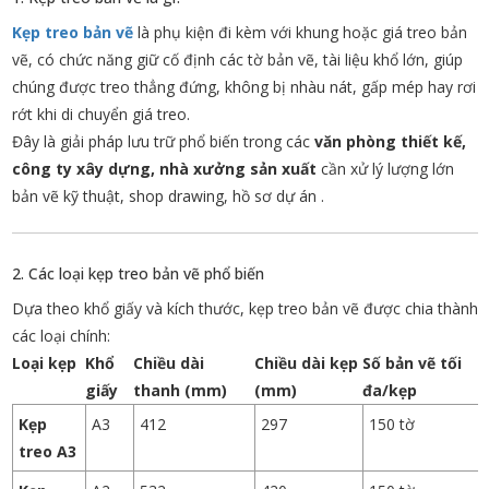
Kẹp treo bản vẽ
là phụ kiện đi kèm với khung hoặc giá treo bản
vẽ, có chức năng giữ cố định các tờ bản vẽ, tài liệu khổ lớn, giúp
chúng được treo thẳng đứng, không bị nhàu nát, gấp mép hay rơi
rớt khi di chuyển giá treo.
Đây là giải pháp lưu trữ phổ biến trong các
văn phòng thiết kế,
công ty xây dựng, nhà xưởng sản xuất
cần xử lý lượng lớn
bản vẽ kỹ thuật, shop drawing, hồ sơ dự án
.
2. Các loại kẹp treo bản vẽ phổ biến
Dựa theo khổ giấy và kích thước, kẹp treo bản vẽ được chia thành
các loại chính:
Loại kẹp
Khổ
Chiều dài
Chiều dài kẹp
Số bản vẽ tối
giấy
thanh (mm)
(mm)
đa/kẹp
Kẹp
A3
412
297
150 tờ
treo A3