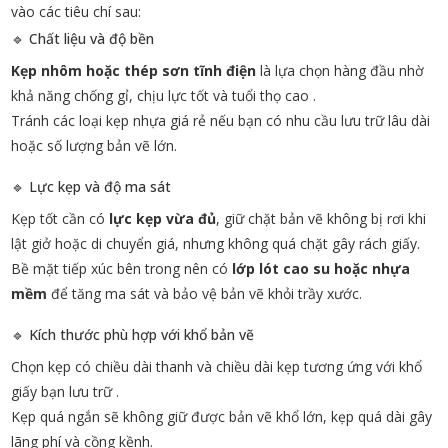
vào các tiêu chí sau:
🔹 Chất liệu và độ bền
Kẹp nhôm hoặc thép sơn tĩnh điện
là lựa chọn hàng đầu nhờ
khả năng chống gỉ, chịu lực tốt và tuổi thọ cao
.
Tránh các loại kẹp nhựa giá rẻ nếu bạn có nhu cầu lưu trữ lâu dài
hoặc số lượng bản vẽ lớn.
🔹 Lực kẹp và độ ma sát
Kẹp tốt cần có
lực kẹp vừa đủ
, giữ chặt bản vẽ không bị rơi khi
lật giở hoặc di chuyển giá, nhưng không quá chặt gây rách giấy.
Bề mặt tiếp xúc bên trong nên có
lớp lót cao su hoặc nhựa
mềm
để tăng ma sát và bảo vệ bản vẽ khỏi trầy xước.
🔹 Kích thước phù hợp với khổ bản vẽ
Chọn kẹp có chiều dài thanh và chiều dài kẹp tương ứng với khổ
giấy bạn lưu trữ
.
Kẹp quá ngắn sẽ không giữ được bản vẽ khổ lớn, kẹp quá dài gây
lãng phí và cồng kềnh.