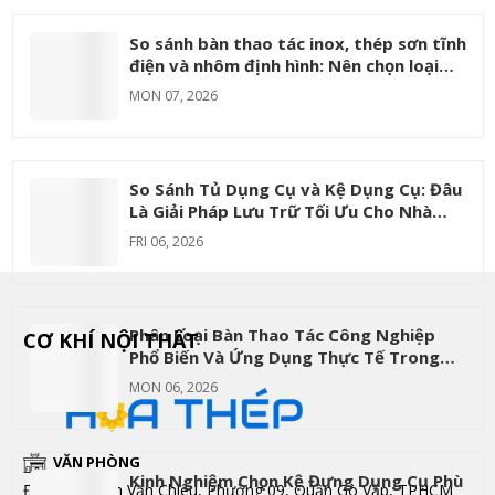
So sánh bàn thao tác inox, thép sơn tĩnh
điện và nhôm định hình: Nên chọn loại
nào?
MON 07, 2026
So Sánh Tủ Dụng Cụ và Kệ Dụng Cụ: Đâu
Là Giải Pháp Lưu Trữ Tối Ưu Cho Nhà
Máy
FRI 06, 2026
Phân Loại Bàn Thao Tác Công Nghiệp
CƠ KHÍ NỘI THẤT
Phổ Biến Và Ứng Dụng Thực Tế Trong
Từng Ngành
MON 06, 2026
VĂN PHÒNG
Kinh Nghiệm Chọn Kệ Đựng Dụng Cụ Phù
Đc: 172 Phạm Văn Chiêu, Phường 09, Quận Gò Vấp, TPHCM