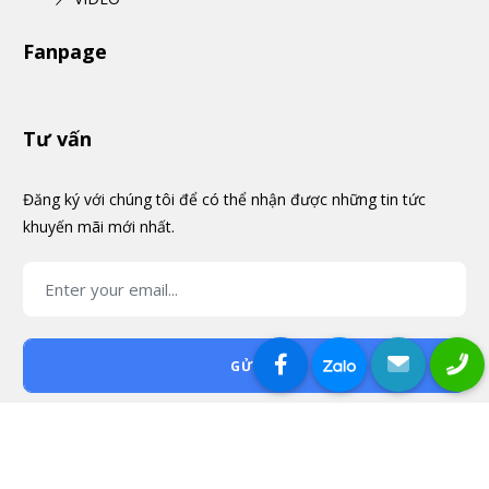
Fanpage
Tư vấn
Đăng ký với chúng tôi để có thể nhận được những tin tức
khuyến mãi mới nhất.
GỬI
Chị Vân
Vũng Tàu
đã mua sản phẩm
THÊM VÀO GIỎ
MUA NGAY
Tủ sắt mini
© 2026 HOA THÉP - CƠ KHÍ NỘI THẤT - VẬT TƯ NHÀ XƯỞNG -