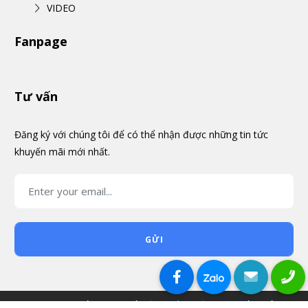
VIDEO
Fanpage
Tư vấn
Đăng ký với chúng tôi để có thể nhận được những tin tức
khuyến mãi mới nhất.
GỬI
© 2026 HOA THÉP - CƠ KHÍ NỘI THẤT - VẬT TƯ NHÀ XƯỞNG -