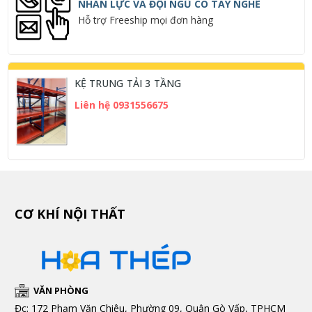
NHÂN LỰC VÀ ĐỘI NGŨ CÓ TAY NGHỀ
Hỗ trợ Freeship mọi đơn hàng
KỆ TRUNG TẢI 3 TẦNG
Liên hệ 0931556675
CƠ KHÍ NỘI THẤT
VĂN PHÒNG
Đc: 172 Phạm Văn Chiêu, Phường 09, Quận Gò Vấp, TPHCM