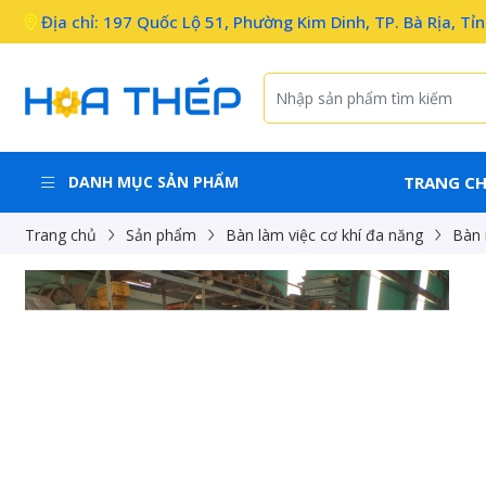
Địa chỉ: 197 Quốc Lộ 51, Phường Kim Dinh, TP. Bà Rịa, Tỉ
DANH MỤC SẢN PHẨM
TRANG C
Trang chủ
Sản phẩm
Bàn làm việc cơ khí đa năng
Bàn 