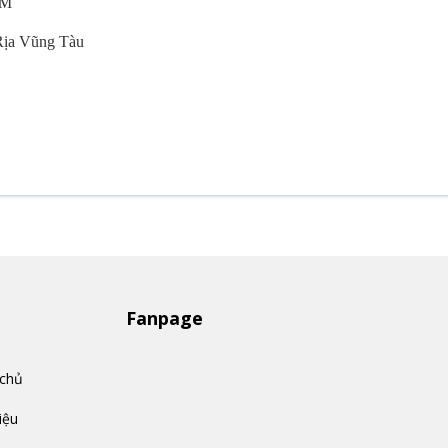
CM
 Rịa Vũng Tàu
Fanpage
 chủ
iệu