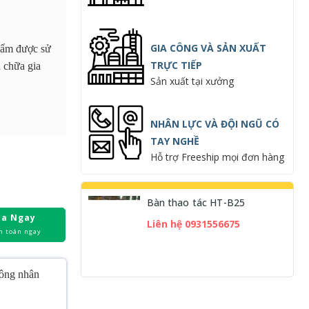
GIA CÔNG VÀ SẢN XUẤT
phẩm được sử
TRỰC TIẾP
a chữa gia
Sản xuất tại xưởng
NHÂN LỰC VÀ ĐỘI NGŨ CÓ
TAY NGHỀ
Hỗ trợ Freeship mọi đơn hàng
Bàn thao tác HT-B25
a Ngay
Liên hệ 0931556675
h toán ngay
công nhân