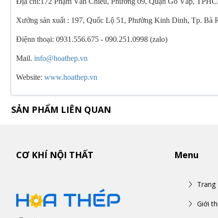
Địa chỉ:172 Phạm Văn Chiêu, Phường 09, Quận Gò Vấp, TPH
Xưởng sản xuất : 197, Quốc Lộ 51, Phường Kinh Dinh, Tp. Bà
Điệnn thoại: 0931.556.675 - 090.251.0998 (zalo)
Mail.
info@hoathep.vn
Website:
www.hoathep.vn
SẢN PHẨM LIÊN QUAN
CƠ KHÍ NỘI THẤT
Menu
Trang
Giới th