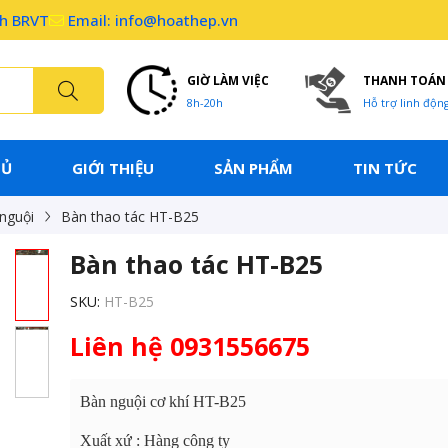
nh BRVT
Email: info@hoathep.vn
GIỜ LÀM VIỆC
THANH TOÁN
8h-20h
Hỗ trợ linh độn
HỦ
GIỚI THIỆU
SẢN PHẨM
TIN TỨC
nguội
Bàn thao tác HT-B25
Bàn thao tác HT-B25
SKU:
HT-B25
Liên hệ 0931556675
Bàn nguội cơ khí HT-B25
Xuất xứ : Hàng công ty