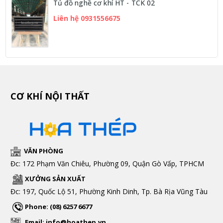
Tủ đồ nghề cơ khí HT - TCK 02
Liên hệ 0931556675
CƠ KHÍ NỘI THẤT
VĂN PHÒNG
Đc: 172 Phạm Văn Chiêu, Phường 09, Quận Gò Vấp, TPHCM
XƯỞNG SẢN XUẤT
Đc: 197, Quốc Lộ 51, Phường Kinh Dinh, Tp. Bà Rịa Vũng Tàu
Phone: (08) 6257 6677
Email: info@hoathep.vn